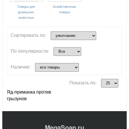
Товары для
Хозяйственные
домашних
товары
животных
Сортировать по:
По популярности:
Наличие:
Показать по:
Яд-приманка против
грызунов
MegaSoap.ru