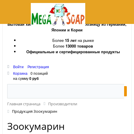
MegaSoap.ru
Бытовая химия и косметика оптом и в розницу из Германии,
Японии и Кореи
Более
15 лет
на рынке
Более
13000 товаров
Официальные и сертифицированные продукты
Войти
Регистрация
Корзина
0 позиций
на сумму
0 руб
Главная страница
Производители
Продукция Зоокумарин
Зоокумарин