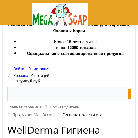
MegaSoap.ru
Бытовая химия и косметика оптом и в розницу из Германии,
Японии и Кореи
Более
15 лет
на рынке
Более
13000 товаров
Официальные и сертифицированные продукты
Войти
Регистрация
Корзина
0 позиций
на сумму
0 руб
Главная страница
Производители
Продукция WellDerma
Гигиена полости рта
WellDerma Гигиена