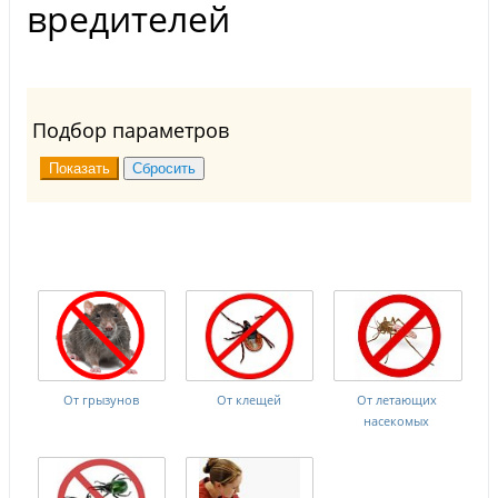
вредителей
Подбор параметров
От грызунов
От клещей
От летающих
насекомых