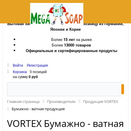
MegaSoap.ru
Бытовая химия и косметика оптом и в розницу из Германии,
Японии и Кореи
Более
15 лет
на рынке
Более
13000 товаров
Официальные и сертифицированные продукты
Войти
Регистрация
Корзина
0 позиций
на сумму
0 руб
Главная страница
Производители
Продукция VORTEX
Бумажно - ватная продукция
VORTEX Бумажно - ватная