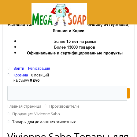
MegaSoap.ru
Бытовая химия и косметика оптом и в розницу из Германии,
Японии и Кореи
Более
15 лет
на рынке
Более
13000 товаров
Официальные и сертифицированные продукты
Войти
Регистрация
Корзина
0 позиций
на сумму
0 руб
Главная страница
Производители
Продукция Vivienne Sabo
Товары для домашних животных
Vivienne Sabo Товары для