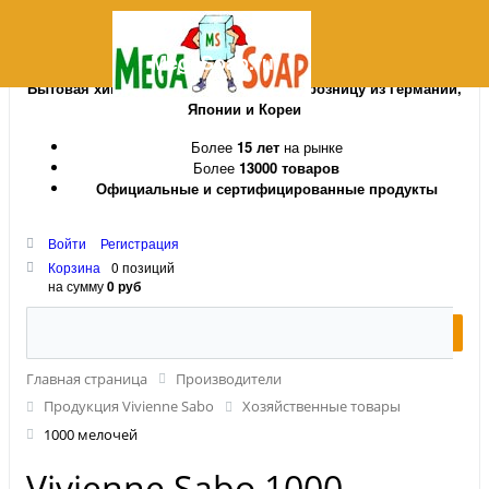
MegaSoap.ru
Бытовая химия и косметика оптом и в розницу из Германии,
Японии и Кореи
Более
15 лет
на рынке
Более
13000 товаров
Официальные и сертифицированные продукты
Войти
Регистрация
Корзина
0 позиций
на сумму
0 руб
Главная страница
Производители
Продукция Vivienne Sabo
Хозяйственные товары
1000 мелочей
Vivienne Sabo 1000