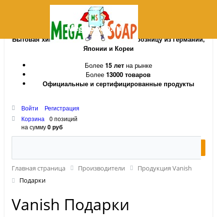
MegaSoap.ru
Бытовая химия и косметика оптом и в розницу из Германии,
Японии и Кореи
Более
15 лет
на рынке
Более
13000 товаров
Официальные и сертифицированные продукты
Войти
Регистрация
Корзина
0 позиций
на сумму
0 руб
Главная страница
Производители
Продукция Vanish
Подарки
Vanish Подарки