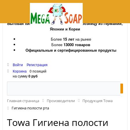
MegaSoap.ru
Бытовая химия и косметика оптом и в розницу из Германии,
Японии и Кореи
Более
15 лет
на рынке
Более
13000 товаров
Официальные и сертифицированные продукты
Войти
Регистрация
Корзина
0 позиций
на сумму
0 руб
Главная страница
Производители
Продукция Towa
Гигиена полости рта
Towa Гигиена полости