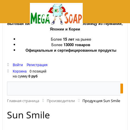
MegaSoap.ru
Бытовая химия и косметика оптом и в розницу из Германии,
Японии и Кореи
Более
15 лет
на рынке
Более
13000 товаров
Официальные и сертифицированные продукты
Войти
Регистрация
Корзина
0 позиций
на сумму
0 руб
Главная страница
Производители
Продукция Sun Smile
Sun Smile