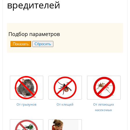
вредителей
Подбор параметров
От грызунов
От клещей
От летающих
насекомых