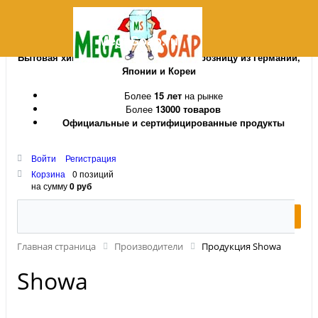
MegaSoap.ru
Бытовая химия и косметика оптом и в розницу из Германии,
Японии и Кореи
Более
15 лет
на рынке
Более
13000 товаров
Официальные и сертифицированные продукты
Войти
Регистрация
Корзина
0 позиций
на сумму
0 руб
Главная страница
Производители
Продукция Showa
Showa