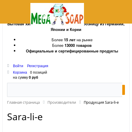
MegaSoap.ru
Бытовая химия и косметика оптом и в розницу из Германии,
Японии и Кореи
Более
15 лет
на рынке
Более
13000 товаров
Официальные и сертифицированные продукты
Войти
Регистрация
Корзина
0 позиций
на сумму
0 руб
Главная страница
Производители
Продукция Sara-li-e
Sara-li-e