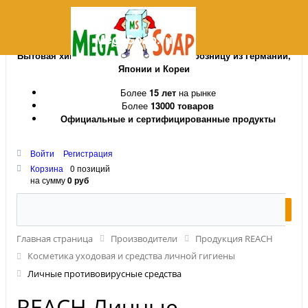
MegaSoap.ru
Бытовая химия и косметика оптом и в розницу из Германии,
Японии и Кореи
Более
15 лет
на рынке
Более
13000 товаров
Официальные и сертифицированные продукты
Войти
Регистрация
Корзина
0 позиций
на сумму
0 руб
Главная страница
Производители
Продукция REACH
Косметика уходовая и средства личной гигиены
Личные противовирусные средства
REACH Личные