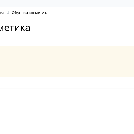
им
Обувная косметика
метика