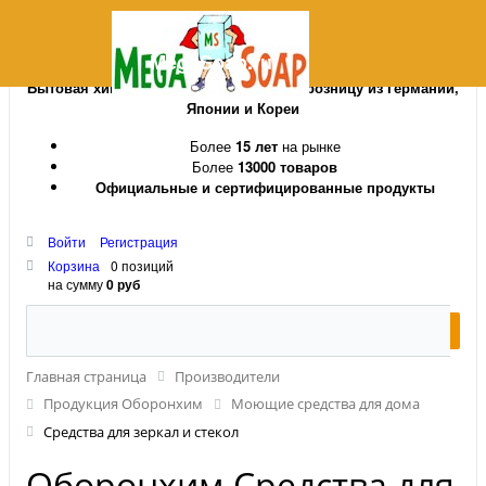
MegaSoap.ru
Бытовая химия и косметика оптом и в розницу из Германии,
Японии и Кореи
Более
15 лет
на рынке
Более
13000 товаров
Официальные и сертифицированные продукты
Войти
Регистрация
Корзина
0 позиций
на сумму
0 руб
Главная страница
Производители
Продукция Оборонхим
Моющие средства для дома
Средства для зеркал и стекол
Оборонхим Средства для