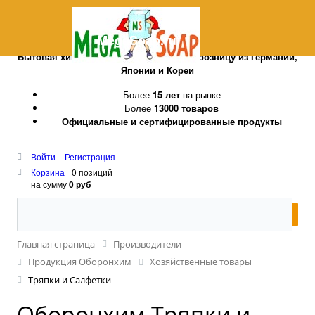
MegaSoap.ru
Бытовая химия и косметика оптом и в розницу из Германии,
Японии и Кореи
Более
15 лет
на рынке
Более
13000 товаров
Официальные и сертифицированные продукты
Войти
Регистрация
Корзина
0 позиций
на сумму
0 руб
Главная страница
Производители
Продукция Оборонхим
Хозяйственные товары
Тряпки и Салфетки
Оборонхим Тряпки и