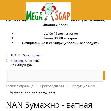
MegaSoap.ru
Бытовая химия и косметика оптом и в розницу из Германии,
Японии и Кореи
Более
15 лет
на рынке
Более
13000 товаров
Официальные и сертифицированные продукты
Войти
Регистрация
Корзина
0 позиций
на сумму
0 руб
Главная страница
Производители
Продукция NAN
Бумажно - ватная продукция
NAN Бумажно - ватная