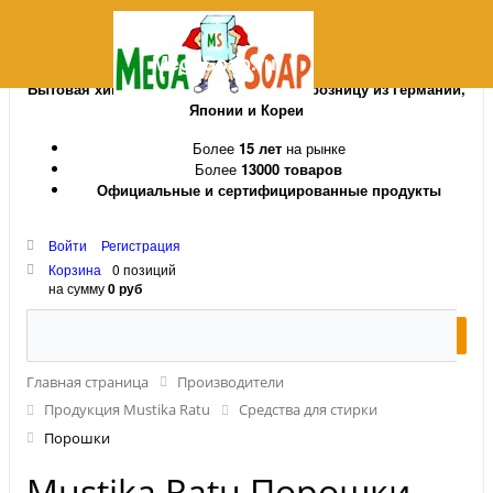
MegaSoap.ru
Бытовая химия и косметика оптом и в розницу из Германии,
Японии и Кореи
Более
15 лет
на рынке
Более
13000 товаров
Официальные и сертифицированные продукты
Войти
Регистрация
Корзина
0 позиций
на сумму
0 руб
Главная страница
Производители
Продукция Mustika Ratu
Средства для стирки
Порошки
Mustika Ratu Порошки