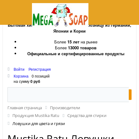
MegaSoap.ru
Бытовая химия и косметика оптом и в розницу из Германии,
Японии и Кореи
Более
15 лет
на рынке
Более
13000 товаров
Официальные и сертифицированные продукты
Войти
Регистрация
Корзина
0 позиций
на сумму
0 руб
Главная страница
Производители
Продукция Mustika Ratu
Средства для стирки
Ловушки для цвета и грязи
Mustika Ratu Ловушки