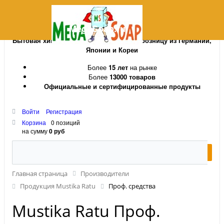
MegaSoap.ru
Бытовая химия и косметика оптом и в розницу из Германии,
Японии и Кореи
Более
15 лет
на рынке
Более
13000 товаров
Официальные и сертифицированные продукты
Войти
Регистрация
Корзина
0 позиций
на сумму
0 руб
Главная страница
Производители
Продукция Mustika Ratu
Проф. средства
Mustika Ratu Проф.