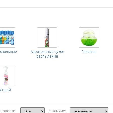
розольные
Аэрозольные сухое
Гелевые
распыление
Спрей
ярности:
Наличие: