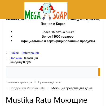
MegaSoap.ru
Бытовая химия и косметика оптом и в розницу из Германии,
Японии и Кореи
Более
15 лет
на рынке
Более
13000 товаров
Официальные и сертифицированные продукты
Войти
Регистрация
Корзина
0 позиций
на сумму
0 руб
Главная страница
Производители
Продукция Mustika Ratu
Моющие средства для дома
Mustika Ratu Моющие