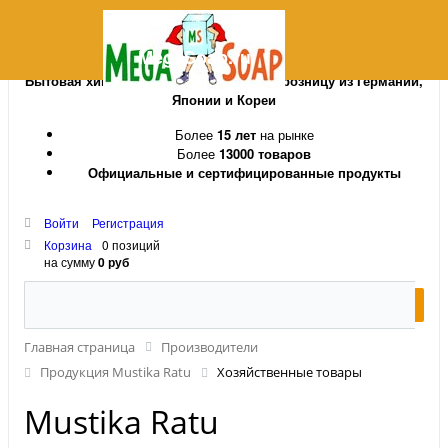
MegaSoap.ru
Бытовая химия и косметика оптом и в розницу из Германии,
Японии и Кореи
Более
15 лет
на рынке
Более
13000 товаров
Официальные и сертифицированные продукты
Войти
Регистрация
Корзина
0 позиций
на сумму
0 руб
Главная страница
Производители
Продукция Mustika Ratu
Хозяйственные товары
Mustika Ratu