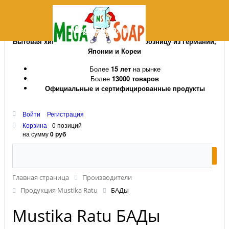
MegaSoap.ru
Бытовая химия и косметика оптом и в розницу из Германии,
Японии и Кореи
Более
15 лет
на рынке
Более
13000 товаров
Официальные и сертифицированные продукты
Войти
Регистрация
Корзина
0 позиций
на сумму
0 руб
Главная страница
Производители
Продукция Mustika Ratu
БАДы
Mustika Ratu БАДы