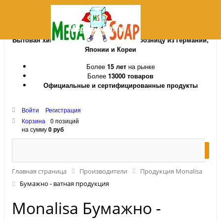
MegaSoap.ru
Бытовая химия и косметика оптом и в розницу из Германии,
Японии и Кореи
Более
15 лет
на рынке
Более
13000 товаров
Официальные и сертифицированные продукты
Войти
Регистрация
Корзина
0 позиций
на сумму
0 руб
Главная страница
Производители
Продукция Monalisa
Бумажно - ватная продукция
Monalisa Бумажно -