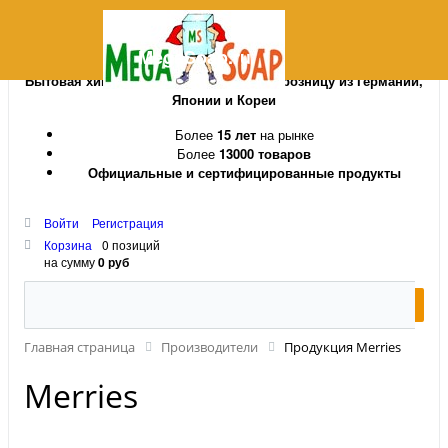
MegaSoap.ru
Бытовая химия и косметика оптом и в розницу из Германии,
Японии и Кореи
Более
15 лет
на рынке
Более
13000 товаров
Официальные и сертифицированные продукты
Войти
Регистрация
Корзина
0 позиций
на сумму
0 руб
Главная страница
Производители
Продукция Merries
Merries