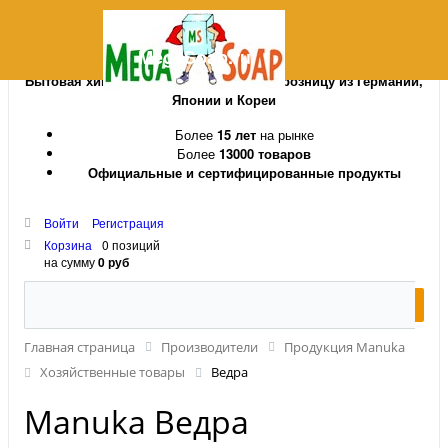
MegaSoap.ru
Бытовая химия и косметика оптом и в розницу из Германии,
Японии и Кореи
Более
15 лет
на рынке
Более
13000 товаров
Официальные и сертифицированные продукты
Войти
Регистрация
Корзина
0 позиций
на сумму
0 руб
Главная страница
Производители
Продукция Manuka
Хозяйственные товары
Ведра
Manuka Ведра