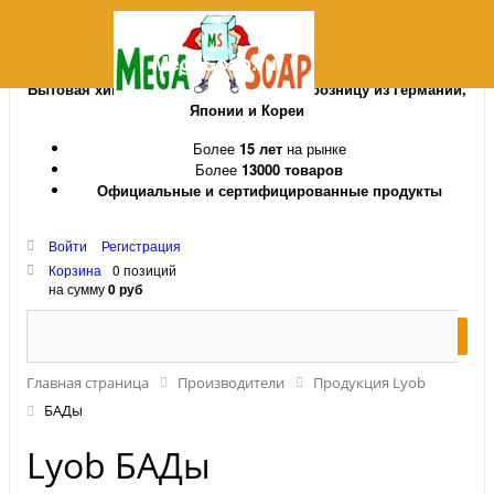
MegaSoap.ru
Бытовая химия и косметика оптом и в розницу из Германии,
Японии и Кореи
Более
15 лет
на рынке
Более
13000 товаров
Официальные и сертифицированные продукты
Войти
Регистрация
Корзина
0 позиций
на сумму
0 руб
Главная страница
Производители
Продукция Lyob
БАДы
Lyob БАДы