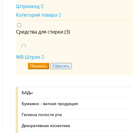
Штрихкод
Категория товара
Средства для стирки (
3
)
Крахмал, антистатики и ср-ва для глажки (
3
)
WB Штрих
БАДы
Бумажно - ватная продукция
Гигиена полости рта
Декоративная косметика