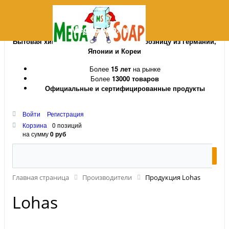
MegaSoap.ru
Бытовая химия и косметика оптом и в розницу из Германии,
Японии и Кореи
Более
15 лет
на рынке
Более
13000 товаров
Официальные и сертифицированные продукты
Войти
Регистрация
Корзина
0 позиций
на сумму
0 руб
Главная страница
Производители
Продукция Lohas
Lohas