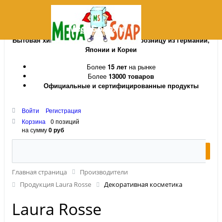
MegaSoap.ru
Бытовая химия и косметика оптом и в розницу из Германии,
Японии и Кореи
Более
15 лет
на рынке
Более
13000 товаров
Официальные и сертифицированные продукты
Войти
Регистрация
Корзина
0 позиций
на сумму
0 руб
Главная страница
Производители
Продукция Laura Rosse
Декоративная косметика
Laura Rosse