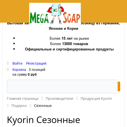
MegaSoap.ru
Бытовая химия и косметика оптом и в розницу из Германии,
Японии и Кореи
Более
15 лет
на рынке
Более
13000 товаров
Официальные и сертифицированные продукты
Войти
Регистрация
Корзина
0 позиций
на сумму
0 руб
Главная страница
Производители
Продукция Kyorin
Подарки
Сезонные
Kyorin Сезонные