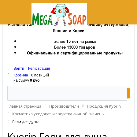
MegaSoap.ru
Бытовая химия и косметика оптом и в розницу из Германии,
Японии и Кореи
Более
15 лет
на рынке
Более
13000 товаров
Официальные и сертифицированные продукты
Войти
Регистрация
Корзина
0 позиций
на сумму
0 руб
Главная страница
Производители
Продукция Kyorin
Косметика уходовая и средства личной гигиены
Гели для душа
Kyorin Гели для душа