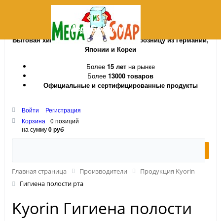
MegaSoap.ru
Бытовая химия и косметика оптом и в розницу из Германии,
Японии и Кореи
Более
15 лет
на рынке
Более
13000 товаров
Официальные и сертифицированные продукты
Войти
Регистрация
Корзина
0 позиций
на сумму
0 руб
Главная страница
Производители
Продукция Kyorin
Гигиена полости рта
Kyorin Гигиена полости