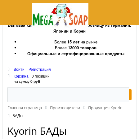
MegaSoap.ru
Бытовая химия и косметика оптом и в розницу из Германии,
Японии и Кореи
Более
15 лет
на рынке
Более
13000 товаров
Официальные и сертифицированные продукты
Войти
Регистрация
Корзина
0 позиций
на сумму
0 руб
Главная страница
Производители
Продукция Kyorin
БАДы
Kyorin БАДы