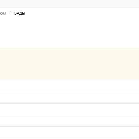
фюм
БАДы