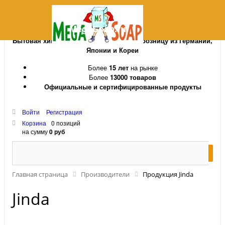
MegaSoap.ru
Бытовая химия и косметика оптом и в розницу из Германии,
Японии и Кореи
Более
15 лет
на рынке
Более
13000 товаров
Официальные и сертифицированные продукты
Войти
Регистрация
Корзина
0 позиций
на сумму
0 руб
Главная страница
Производители
Продукция Jinda
Jinda