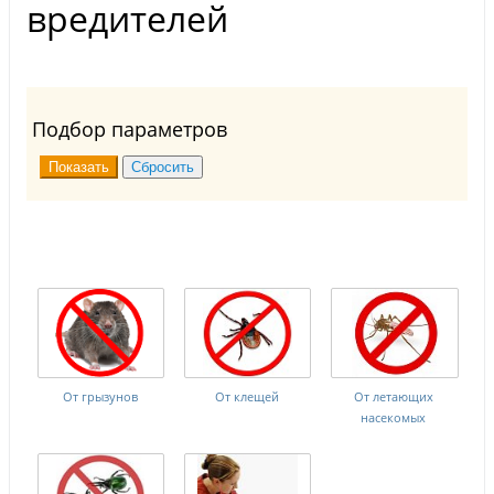
вредителей
Подбор параметров
От грызунов
От клещей
От летающих
насекомых