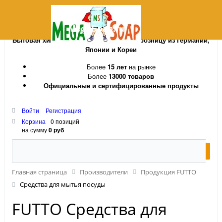
MegaSoap.ru
Бытовая химия и косметика оптом и в розницу из Германии,
Японии и Кореи
Более
15 лет
на рынке
Более
13000 товаров
Официальные и сертифицированные продукты
Войти
Регистрация
Корзина
0 позиций
на сумму
0 руб
Главная страница
Производители
Продукция FUTTO
Средства для мытья посуды
FUTTO Средства для