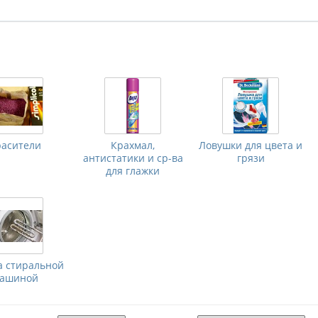
расители
Крахмал,
Ловушки для цвета и
антистатики и ср-ва
грязи
для глажки
а стиральной
ашиной