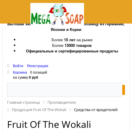
MegaSoap.ru
Бытовая химия и косметика оптом и в розницу из Германии,
Японии и Кореи
Более
15 лет
на рынке
Более
13000 товаров
Официальные и сертифицированные продукты
Войти
Регистрация
Корзина
0 позиций
на сумму
0 руб
Главная страница
Производители
Продукция Fruit Of The Wokali
Средства от вредителей
Fruit Of The Wokali