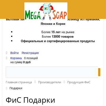
MegaSoap.ru
Бытовая химия и косметика оптом и в розницу из Германии,
Японии и Кореи
Более
15 лет
на рынке
Более
13000 товаров
Официальные и сертифицированные продукты
Войти
Регистрация
Корзина
0 позиций
на сумму
0 руб
Главная страница
Производители
Продукция ФиС
Подарки
ФиС Подарки