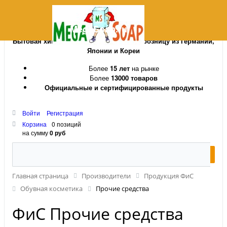
MegaSoap.ru
Бытовая химия и косметика оптом и в розницу из Германии,
Японии и Кореи
Более
15 лет
на рынке
Более
13000 товаров
Официальные и сертифицированные продукты
Войти
Регистрация
Корзина
0 позиций
на сумму
0 руб
Главная страница
Производители
Продукция ФиС
Обувная косметика
Прочие средства
ФиС Прочие средства