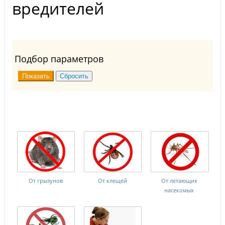
вредителей
Подбор параметров
От грызунов
От клещей
От летающих
насекомых