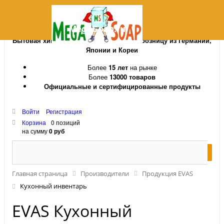
MegaSoap.ru
Бытовая химия и косметика оптом и в розницу из Германии,
Японии и Кореи
Более
15 лет
на рынке
Более
13000 товаров
Официальные и сертифицированные продукты
Войти
Регистрация
Корзина
0 позиций
на сумму
0 руб
Главная страница
Производители
Продукция EVAS
Кухонный инвентарь
EVAS Кухонный