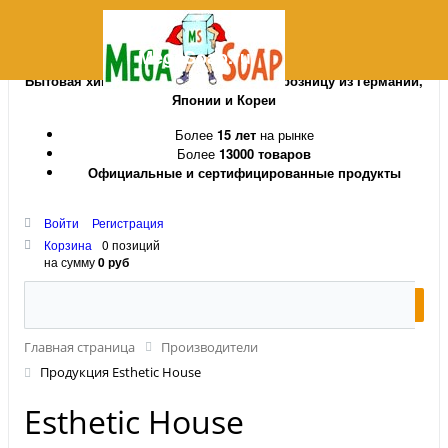
MegaSoap.ru
Бытовая химия и косметика оптом и в розницу из Германии,
Японии и Кореи
Более
15 лет
на рынке
Более
13000 товаров
Официальные и сертифицированные продукты
Войти
Регистрация
Корзина
0 позиций
на сумму
0 руб
Главная страница
Производители
Продукция Esthetic House
Esthetic House