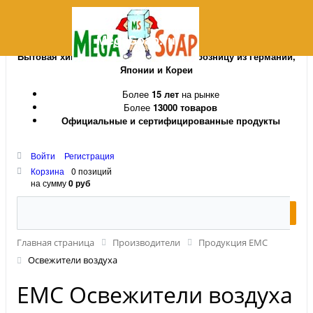
MegaSoap.ru
Бытовая химия и косметика оптом и в розницу из Германии,
Японии и Кореи
Более
15 лет
на рынке
Более
13000 товаров
Официальные и сертифицированные продукты
Войти
Регистрация
Корзина
0 позиций
на сумму
0 руб
Главная страница
Производители
Продукция EMC
Освежители воздуха
EMC Освежители воздуха