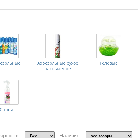
розольные
Аэрозольные сухое
Гелевые
распыление
Спрей
ярности:
Наличие: