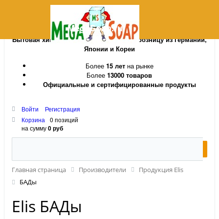
MegaSoap.ru
Бытовая химия и косметика оптом и в розницу из Германии,
Японии и Кореи
Более
15 лет
на рынке
Более
13000 товаров
Официальные и сертифицированные продукты
Войти
Регистрация
Корзина
0 позиций
на сумму
0 руб
Главная страница
Производители
Продукция Elis
БАДы
Elis БАДы