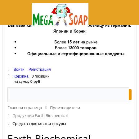
MegaSoap.ru
Бытовая химия и косметика оптом и в розницу из Германии,
Японии и Кореи
Более
15 лет
на рынке
Более
13000 товаров
Официальные и сертифицированные продукты
Войти
Регистрация
Корзина
0 позиций
на сумму
0 руб
Главная страница
Производители
Продукция Earth Biochemical
Средства для мытья посуды
Earth Biochemical